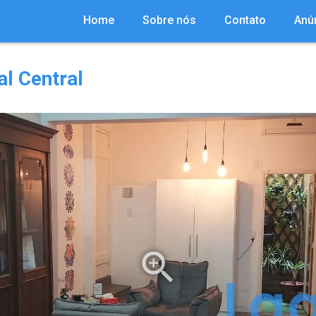
Home
Sobre nós
Contato
Anú
l Central
zoom_in