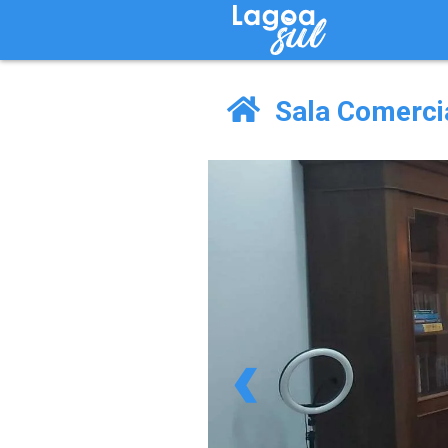
Sala Comercia
‹