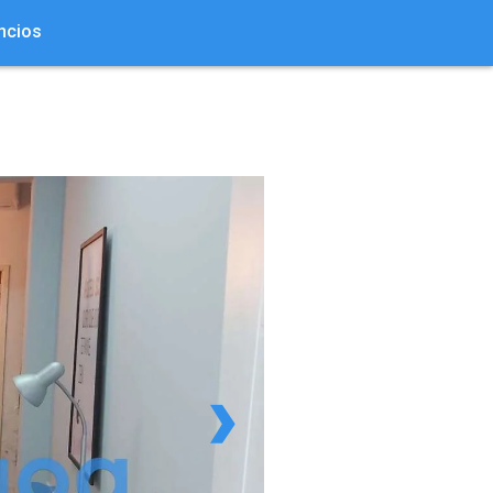
ncios
›